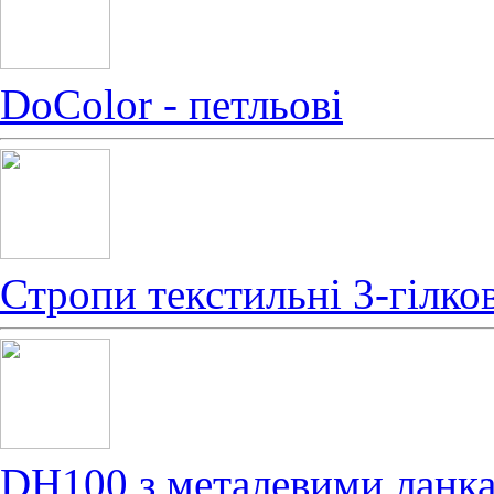
DoColor - петльові
Стропи текстильні 3-гілков
DH100 з металевими ланк