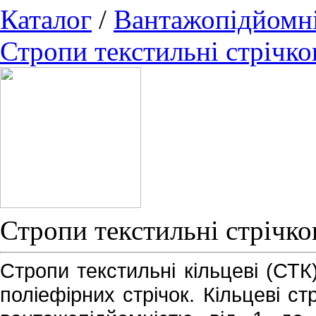
Каталог
/
Вантажопідйомні
Стропи текстильні стрічко
Стропи текстильні стрічков
Стропи текстильні кільцеві (СТК)
поліефірних стрічок. Кільцеві с