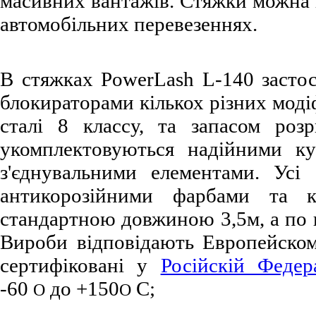
масивних вантажів. Стяжки можна в
автомобільних перевезеннях.
В стяжках PowerLash L-140 застос
блокираторами кількох різних моді
сталі 8 классу, та запасом роз
укомплектовуються надійними ку
з'єднувальними елементами. Усі 
антикорозійними фарбами та к
стандартною довжиною 3,5м, а по 
Вироби відповідають Европейском
сертифіковані у
Російскій Федера
-60
до +150
С;
О
О