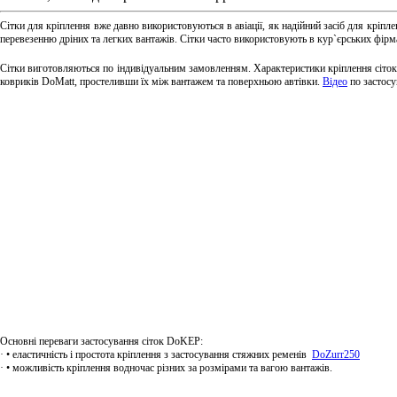
Cітки для кріплення вже давно використовуються в авіації, як надійний засіб для кріпл
перевезенню дріних та легких вантажів. Сітки часто використовують в кур`єрських фірма
Сітки виготовляються по індивідуальним замовленням. Характеристики кріплення сіток 
ковриків DoMatt, простеливши їх між вантажем та поверхньою автівки.
Відео
по застосу
Основні переваги застосування сіток DoKEP:
· • еластичність і простота кріплення з застосування стяжних ременів
DoZurr250
· • можливість кріплення водночас різних за розмірами та вагою вантажів.