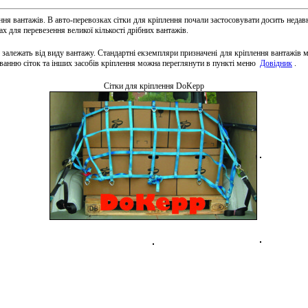
ення вантажів. В авто-перевозках сітки для кріплення почали застосовувати досить недав
х для перевезення великої кількості дрібних вантажів.
залежать від виду вантажу. Стандартні екземпляри призначені для кріплення вантажів 
ванню сіток та інших засобів кріплення можна переглянути в пункті меню
Довідник
.
Cітки для кріплення DoKepp