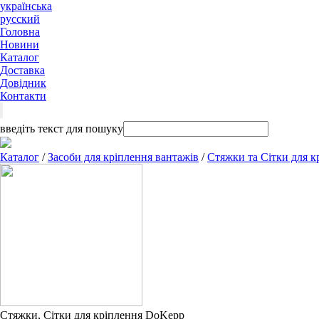
українська
русский
Головна
Новини
Каталог
Доставка
Довідник
Контакти
введіть текст для пошуку
Каталог
/
Засоби для кріплення вантажів
/
Стяжки та Сітки для к
Стяжки, Сітки для кріплення DoKepp