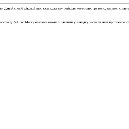
но. Даний спосіб фіксації вантажів дуже зручний для невеликих грузових автівок, сприяє
массою до 500 кг. Массу вантажу можна збільшити у випадку застосування протиковзких